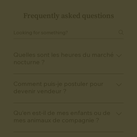
Frequently asked questions
Quelles sont les heures du marché
nocturne ?
Rejoignez-nous tous les mardis soir de 17h à
20h, du 8 juillet au 26 août 2025.
Comment puis-je postuler pour
devenir vendeur ?
Vous trouverez un formulaire de candidature
pour devenir vendeur sur notre site web.
Qu'en est-il de mes enfants ou de
Cliquez simplement sur le bouton ci-dessus !
mes animaux de compagnie ?
Oui, tous les âges sont les bienvenus, et vos