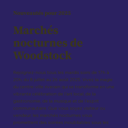
Nouveautés pour 2025
Marchés
nocturnes de
Woodstock
Rejoignez-nous tous les mardis soirs de 17h à
20h, du 8 juillet au 26 août 2025. Vivez la magie
du centre-ville riverain qui se transforme en une
vibrante célébration de l'art local, de la
gastronomie, de la musique et de l'esprit
communautaire. Que vous soyez visiteur ou
vendeur, les marchés nocturnes vous
promettent des soirées inoubliables sous les